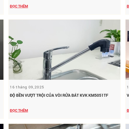
ĐỌC THÊM
Đ
1
16 tháng 09,2025
V
ĐỘ BỀN VƯỢT TRỘI CỦA VÒI RỬA BÁT KVK KM5051TF
Đ
ĐỌC THÊM