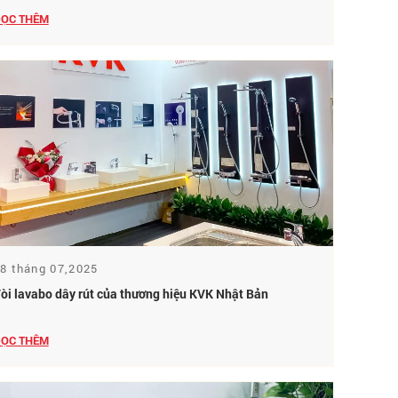
ỌC THÊM
8 tháng 07,2025
òi lavabo dây rút của thương hiệu KVK Nhật Bản
ỌC THÊM