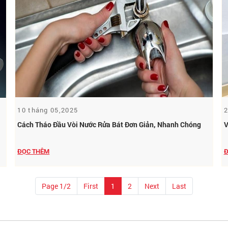
10 tháng 05,2025
2
Cách Tháo Đầu Vòi Nước Rửa Bát Đơn Giản, Nhanh Chóng
V
ĐỌC THÊM
Đ
Page 1/2
First
1
2
Next
Last