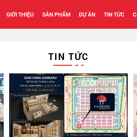
GIỚI THIỆU
SẢN PHẨM
DỰ ÁN
TIN TỨC
C
TIN TỨC