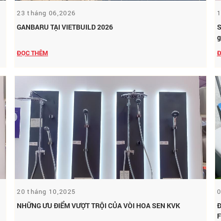
23 tháng 06,2026
1
GANBARU TẠI VIETBUILD 2026
S
g
ĐỌC THÊM
Đ
20 tháng 10,2025
0
NHỮNG ƯU ĐIỂM VƯỢT TRỘI CỦA VÒI HOA SEN KVK
Đ
F