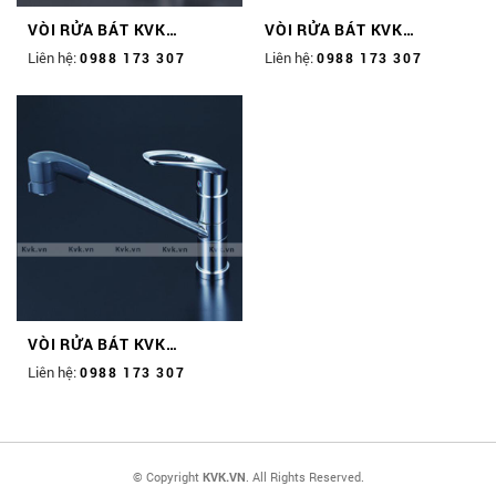
VÒI RỬA BÁT KVK
VÒI RỬA BÁT KVK
KM6121SCECHS
KM5021TEC
Liên hệ:
Liên hệ:
0988 173 307
0988 173 307
VÒI RỬA BÁT KVK
KM5051TF
Liên hệ:
0988 173 307
© Copyright
KVK.VN
. All Rights Reserved.