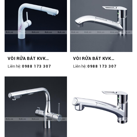
VÒI RỬA BÁT KVK
VÒI RỬA BÁT KVK
KM6101ECM4K1
KM5031TEC
Liên hệ:
Liên hệ:
0988 173 307
0988 173 307